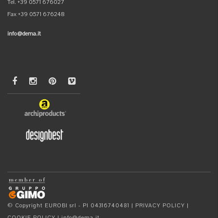
Tel. +39 0571 676027
Fax +39 0571 676248
info@dema.it
© Copyright EUROBI srl - PI 04316740481 |
PRIVACY POLICY
|
COOKIE POLICY
|
info@dema.it