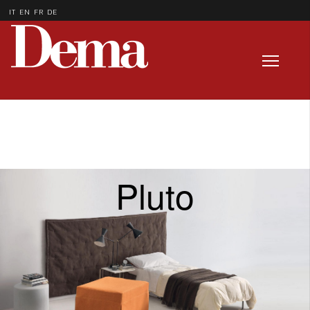
IT
EN
FR
DE
Pluto