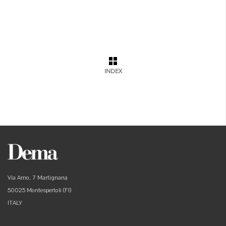
INDEX
Via Arno, 7 Martignana
50025 Montespertoli (FI)
ITALY