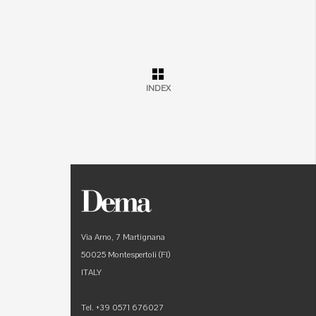
INDEX
Via Arno, 7 Martignana
50025 Montespertoli (FI)
ITALY
Tel. +39 0571 676027