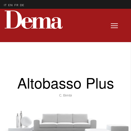
IT
EN
FR
DE
Altobasso Plus
C. Bimbi