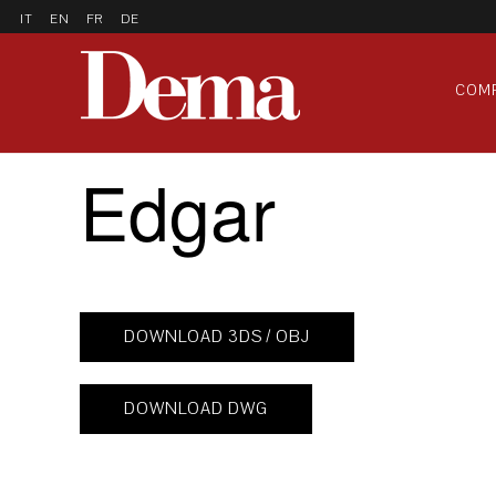
IT
EN
FR
DE
COM
Edgar
DOWNLOAD 3DS / OBJ
DOWNLOAD DWG