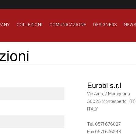
PANY
COLLEZIONI
COMUNICAZIONE
DESIGNERS
NEW
zioni
Eurobi s.r.l
Via Arno, 7 Martignana
50025 Montespertoli (FI)
ITALY
Tel. 0571 676027
Fax 0571 676248