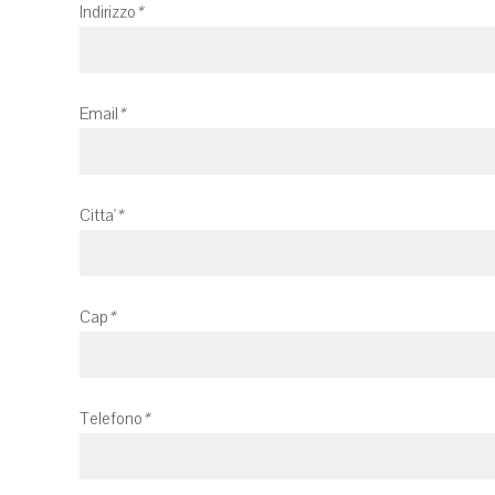
Indirizzo
*
Email
*
Citta'
*
Cap
*
Telefono
*