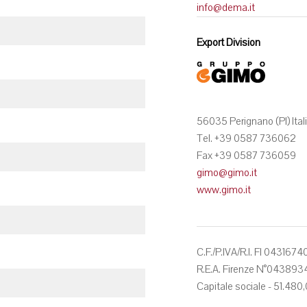
info@dema.it
Export Division
56035 Perignano (PI) Ital
Tel. +39 0587 736062
Fax +39 0587 736059
gimo@gimo.it
www.gimo.it
C.F./P.IVA/R.I. FI 0431674
R.E.A. Firenze N°043893
Capitale sociale - 51.480,0