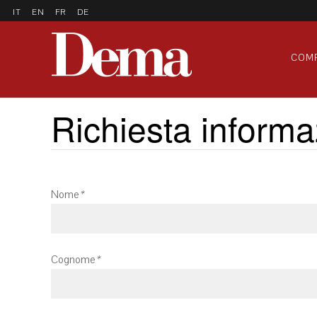
IT
EN
FR
DE
COM
Richiesta informa
Nome
*
Cognome
*