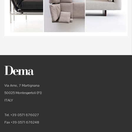
Via Arno, 7 Martignana
50025 Montespertoli (FI)
ITALY
Tel. +39 0571 676027
Fax +39 0571 676248